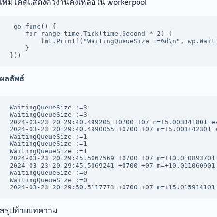
เพิ่มโค๊ดแสดงคิวงานคงเหลือใน workerpool
 go func() {

	for range time.Tick(time.Second * 2) {

		fmt.Printf("WaitingQueueSize :=%d\n", wp.WaitingQueueSize())

	}

}()
ผลลัพธ์
WaitingQueueSize :=3

WaitingQueueSize :=3

2024-03-23 20:29:40.499205 +0700 +07 m=+5.003341801 ev
2024-03-23 20:29:40.4990055 +0700 +07 m=+5.003142301 e
WaitingQueueSize :=1

WaitingQueueSize :=1

WaitingQueueSize :=1

2024-03-23 20:29:45.5067569 +0700 +07 m=+10.010893701 
2024-03-23 20:29:45.5069241 +0700 +07 m=+10.011060901 
WaitingQueueSize :=0

WaitingQueueSize :=0

2024-03-23 20:29:50.5117773 +0700 +07 m=+15.015914101
สรุปท้ายบทความ