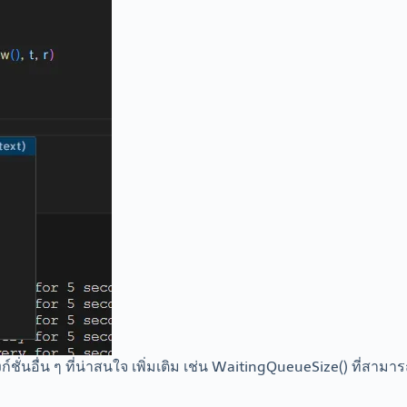
ชั่นอื่น ๆ ที่น่าสนใจ เพิ่มเติม เช่น WaitingQueueSize() ที่สาม