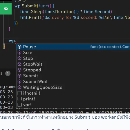
นอกจากฟังก์ชั่นการทำงานหลักอย่าง Submit ของ worker ยังมีฟังก์