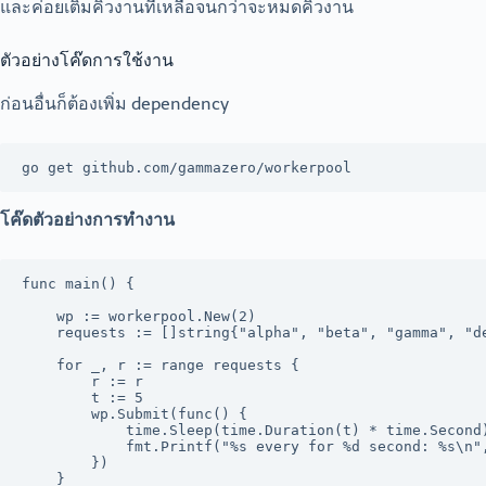
และค่อยเติมคิวงานที่เหลือจนกว่าจะหมดคิวงาน
ตัวอย่างโค๊ดการใช้งาน
ก่อนอื่นก็ต้องเพิ่ม dependency
go get github.com/gammazero/workerpool
โค๊ดตัวอย่างการทำงาน
func main() {

	wp := workerpool.New(2)

	requests := []string{"alpha", "beta", "gamma", "delta", "epsilon"}

	for _, r := range requests {

		r := r

		t := 5

		wp.Submit(func() {

			time.Sleep(time.Duration(t) * time.Second)

			fmt.Printf("%s every for %d second: %s\n", time.Now(), t, r)

		})

	}
