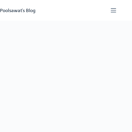
Skip
to
Poolsawat's Blog
content