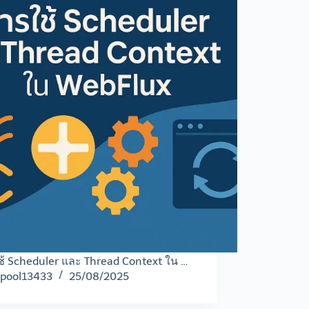
้ Scheduler และ Thread Context ใน …
pool13433
25/08/2025