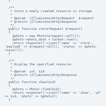
  }

  /**

   * Store a newly created resource in storage.

   *

   * @param  \Illuminate\Http\Request  $request

   * @return \Illuminate\Http\Response

   */

  public function store(Request $request)

  {

    $photo = new Photo($request->all());

    $photo->photo_date = Carbon::now();

    return response()->json(['name' => 'store', 
'payload' => $request->all(), 'status' => $photo-
>save()]);

  }

  /**

   * Display the specified resource.

   *

   * @param  int  $id

   * @return \Illuminate\Http\Response

   */

  public function show($id)

  {

    $photo = Photo::find($id);

    return response()->json(['name' => 'show', 'id' 
=> $id, 'photo' => $photo]);

  }
