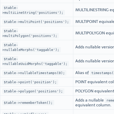
$table-
MULTILINESTRING eq
>multiLineString('positions');
MULTIPOINT equival
$table->multiPoint('positions');
$table-
MULTIPOLYGON equi
>multiPolygon('positions');
$table-
Adds nullable versio
>nullableMorphs('taggable');
$table-
Adds nullable versio
>nullableUuidMorphs('taggable');
Alias of
$table->nullableTimestamps(0);
timestamps(
POINT equivalent co
$table->point('position');
POLYGON equivalent
$table->polygon('positions');
Adds a nullable
rem
$table->rememberToken();
equivalent column.