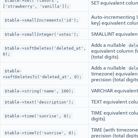
$table->set('flavors',
SET equivalent colu
['strawberry', 'vanilla']);
Auto-incrementing 
$table->smallIncrements('id');
key) equivalent col
SMALLINT equivalen
$table->smallInteger('votes');
Adds a nullable
del
$table->softDeletes('deleted_at',
equivalent column fo
0);
(total digits).
Adds a nullable
del
$table-
timezone) equivalent
>softDeletesTz('deleted_at', 0);
precision (total digits
VARCHAR equivalent 
$table->string('name', 100);
TEXT equivalent col
$table->text('description');
TIME equivalent colu
$table->time('sunrise', 0);
digits).
TIME (with timezone
$table->timeTz('sunrise', 0);
precision (total digits