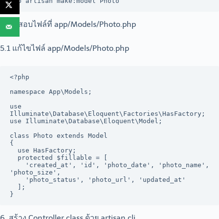
php artisan make:model Photo
ตรวจสอบไฟล์ที่ app/Models/Photo.php
5.1 แก้ไขไฟล์ app/Models/Photo.php
<?php

namespace App\Models;

use 
Illuminate\Database\Eloquent\Factories\HasFactory;

use Illuminate\Database\Eloquent\Model;

class Photo extends Model

{

  use HasFactory;

  protected $fillable = [

    'created_at', 'id', 'photo_date', 'photo_name', 
'photo_size',

    'photo_status', 'photo_url', 'updated_at'

  ];

6. สร้าง Controller class ด้วย artisan cli