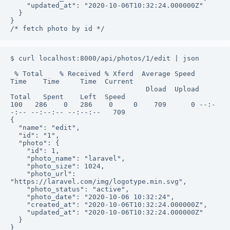
    "updated_at": "2020-10-06T10:32:24.000000Z"

  }

}

/* fetch photo by id */
$ curl localhost:8000/api/photos/1/edit | json

 % Total    % Received % Xferd  Average Speed   
Time    Time     Time  Current

                                 Dload  Upload   
Total   Spent    Left  Speed

100   286    0   286    0     0    709      0 --:-
-:-- --:--:-- --:--:--   709

{

  "name": "edit",

  "id": "1",

  "photo": {

    "id": 1,

    "photo_name": "laravel",

    "photo_size": 1024,

    "photo_url": 
"https://laravel.com/img/logotype.min.svg",

    "photo_status": "active",

    "photo_date": "2020-10-06 10:32:24",

    "created_at": "2020-10-06T10:32:24.000000Z",

    "updated_at": "2020-10-06T10:32:24.000000Z"

  }

}
