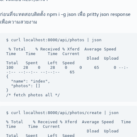
ก่อนที่จะทดสอบติดตั้ง npm i -g json เพื่อ pritty json response
เพื่อความสวยงาม
$ curl localhost:8000/api/photos | json

 % Total    % Received % Xferd  Average Speed   
Time    Time     Time  Current

                                 Dload  Upload   
Total   Spent    Left  Speed

100    28    0    28    0     0     65      0 --:-
-:-- --:--:-- --:--:--    65

{

  "name": "index",

  "photos": []

}

/* fetch photos all */
$ curl localhost:8000/api/photos/create | json

% Total    % Received % Xferd  Average Speed   Time    
Time     Time  Current

                                 Dload  Upload   
Total   Spent    Left  Speed
