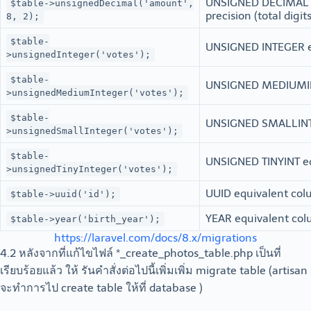
UNSIGNED DECIMAL e
$table->unsignedDecimal('amount',
precision (total digit
8, 2);
$table-
UNSIGNED INTEGER e
>unsignedInteger('votes');
$table-
UNSIGNED MEDIUMIN
>unsignedMediumInteger('votes');
$table-
UNSIGNED SMALLINT 
>unsignedSmallInteger('votes');
$table-
UNSIGNED TINYINT e
>unsignedTinyInteger('votes');
UUID equivalent col
$table->uuid('id');
YEAR equivalent col
$table->year('birth_year');
https://laravel.com/docs/8.x/migrations
4.2 หลังจากที่แก้ไขไฟล์ *_create_photos_table.php เป็นที่
เรียบร้อยแล้ว ให้ รันคำสั่งต่อไปนี้เพิ่มเพิ่ม migrate table (artisan
จะทำการไป create table ให้ที่ database )