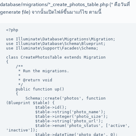
database/migrations/*_create_photos_table.php (* คือวันที่
generate file) จากนั้นเปิดไฟล์ขึ้นมาแก้ไข ตามนี้
<?php

use Illuminate\Database\Migrations\Migration;

use Illuminate\Database\Schema\Blueprint;

use Illuminate\Support\Facades\Schema;

class CreatePhotosTable extends Migration

{

    /**

     * Run the migrations.

     *

     * @return void

     */

    public function up()

    {

        Schema::create('photos', function 
(Blueprint $table) {

            $table->id();

            $table->string('photo_name');

            $table->integer('photo_size');

            $table->string('photo_url');

            $table->enum('photo_status', ['active', 
'inactive']);

            $table->dateTime('photo_date', 0);
