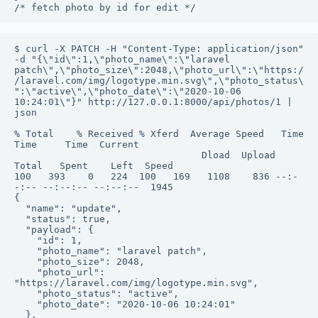
/* fetch photo by id for edit */
$ curl -X PATCH -H "Content-Type: application/json" 
-d "{\"id\":1,\"photo_name\":\"laravel 
patch\",\"photo_size\":2048,\"photo_url\":\"https:/
/laravel.com/img/logotype.min.svg\",\"photo_status\
":\"active\",\"photo_date\":\"2020-10-06 
10:24:01\"}" http://127.0.0.1:8000/api/photos/1 | 
json

% Total    % Received % Xferd  Average Speed   Time    
Time     Time  Current

                                 Dload  Upload   
Total   Spent    Left  Speed

100   393    0   224  100   169   1108    836 --:-
-:-- --:--:-- --:--:--  1945

{

  "name": "update",

  "status": true,

  "payload": {

    "id": 1,

    "photo_name": "laravel patch",

    "photo_size": 2048,

    "photo_url": 
"https://laravel.com/img/logotype.min.svg",

    "photo_status": "active",

    "photo_date": "2020-10-06 10:24:01"

  },
