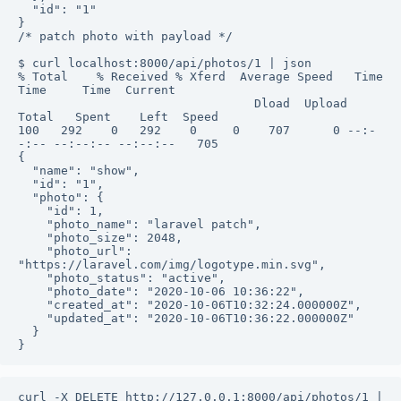
  "id": "1"

}

/* patch photo with payload */

$ curl localhost:8000/api/photos/1 | json

% Total    % Received % Xferd  Average Speed   Time    
Time     Time  Current

                                 Dload  Upload   
Total   Spent    Left  Speed

100   292    0   292    0     0    707      0 --:-
-:-- --:--:-- --:--:--   705

{

  "name": "show",

  "id": "1",

  "photo": {

    "id": 1,

    "photo_name": "laravel patch",

    "photo_size": 2048,

    "photo_url": 
"https://laravel.com/img/logotype.min.svg",

    "photo_status": "active",

    "photo_date": "2020-10-06 10:36:22",

    "created_at": "2020-10-06T10:32:24.000000Z",

    "updated_at": "2020-10-06T10:36:22.000000Z"

  }

curl -X DELETE http://127.0.0.1:8000/api/photos/1 | 