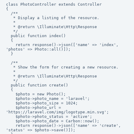
class PhotoController extends Controller

{

  /**

   * Display a listing of the resource.

   *

   * @return \Illuminate\Http\Response

   */

  public function index()

  {

    return response()->json(['name' => 'index', 
'photos' => Photo::all()]);

  }

  /**

   * Show the form for creating a new resource.

   *

   * @return \Illuminate\Http\Response

   */

  public function create()

  {

    $photo = new Photo();

    $photo->photo_name = 'laravel';

    $photo->photo_size = 1024;

    $photo->photo_url = 
'https://laravel.com/img/logotype.min.svg';

    $photo->photo_status = 'active';

    $photo->photo_date = Carbon::now();

    return response()->json(['name' => 'create', 
'status' => $photo->save()]);
