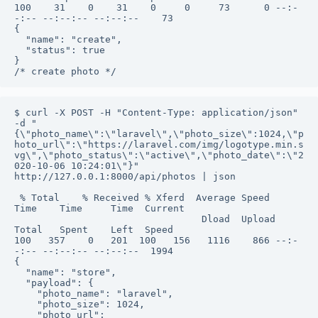
100    31    0    31    0     0     73      0 --:-
-:-- --:--:-- --:--:--    73

{

  "name": "create",

  "status": true

}

/* create photo */
$ curl -X POST -H "Content-Type: application/json" 
-d "
{\"photo_name\":\"laravel\",\"photo_size\":1024,\"p
hoto_url\":\"https://laravel.com/img/logotype.min.s
vg\",\"photo_status\":\"active\",\"photo_date\":\"2
020-10-06 10:24:01\"}" 
http://127.0.0.1:8000/api/photos | json

 % Total    % Received % Xferd  Average Speed   
Time    Time     Time  Current

                                 Dload  Upload   
Total   Spent    Left  Speed

100   357    0   201  100   156   1116    866 --:-
-:-- --:--:-- --:--:--  1994

{

  "name": "store",

  "payload": {

    "photo_name": "laravel",

    "photo_size": 1024,

    "photo_url": 