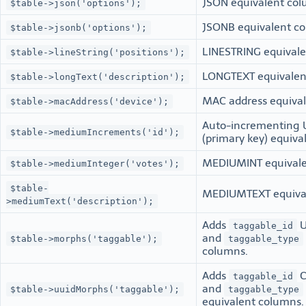
JSON equivalent col
$table->json('options');
JSONB equivalent c
$table->jsonb('options');
LINESTRING equivale
$table->lineString('positions');
LONGTEXT equivalen
$table->longText('description');
MAC address equiva
$table->macAddress('device');
Auto-incrementing
$table->mediumIncrements('id');
(primary key) equiva
MEDIUMINT equivale
$table->mediumInteger('votes');
$table-
MEDIUMTEXT equiva
>mediumText('description');
Adds
U
taggable_id
and
$table->morphs('taggable');
taggable_type
columns.
Adds
C
taggable_id
and
$table->uuidMorphs('taggable');
taggable_type
equivalent columns.