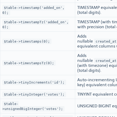
TIMESTAMP equivalen
$table->timestamp('added_on',
(total digits).
0);
TIMESTAMP (with ti
$table->timestampTz('added_on',
with precision (total 
0);
Adds
nullable
$table->timestamps(0);
created_at
equivalent columns wi
Adds
nullable
created_at
$table->timestampsTz(0);
(with timezone) equ
(total digits).
Auto-incrementing 
$table->tinyIncrements('id');
key) equivalent col
TINYINT equivalent 
$table->tinyInteger('votes');
$table-
UNSIGNED BIGINT eq
>unsignedBigInteger('votes');