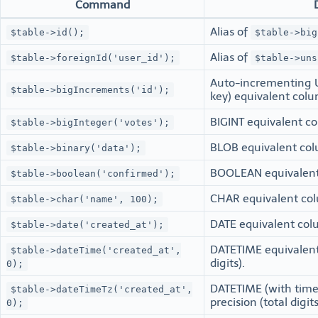
Command
Alias of
$table->id();
$table->big
Alias of
$table->foreignId('user_id');
$table->uns
Auto-incrementing 
$table->bigIncrements('id');
key) equivalent col
BIGINT equivalent c
$table->bigInteger('votes');
BLOB equivalent co
$table->binary('data');
BOOLEAN equivalent
$table->boolean('confirmed');
CHAR equivalent col
$table->char('name', 100);
DATE equivalent col
$table->date('created_at');
DATETIME equivalent
$table->dateTime('created_at',
digits).
0);
DATETIME (with time
$table->dateTimeTz('created_at',
precision (total digits
0);