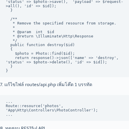
'status' => $photo->save(),  'payload' => $request-
>all(), 'id' => $id]);

  }

  /**

   * Remove the specified resource from storage.

   *

   * @param  int  $id

   * @return \Illuminate\Http\Response

   */

  public function destroy($id)

  {

    $photo = Photo::find($id);

    return response()->json(['name' => 'destroy', 
'status' => $photo->delete(), 'id' => $id]);

  }

7. แก้ไขไฟล์ routes/api.php เพิ่มโค๊ด 1 บรรทัด
...

Route::resource('photos', 
'App\Http\Controllers\PhotoController');

...
8. ทดสอบ RESTful API