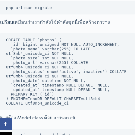
php artisan migrate
เปรียบเหมือนว่าเรากำลังใช้คำสั่งชุดนี้เพื่อสร้างตาราง
CREATE TABLE `photos` (

  `id` bigint unsigned NOT NULL AUTO_INCREMENT,

  `photo_name` varchar(255) COLLATE 
utf8mb4_unicode_ci NOT NULL,

  `photo_size` int NOT NULL,

  `photo_url` varchar(255) COLLATE 
utf8mb4_unicode_ci NOT NULL,

  `photo_status` enum('active','inactive') COLLATE 
utf8mb4_unicode_ci NOT NULL,

  `photo_date` datetime NOT NULL,

  `created_at` timestamp NULL DEFAULT NULL,

  `updated_at` timestamp NULL DEFAULT NULL,

  PRIMARY KEY (`id`)

) ENGINE=InnoDB DEFAULT CHARSET=utf8mb4 
COLLATE=utf8mb4_unicode_ci
5. สร้าง Model class ด้วย artisan cli