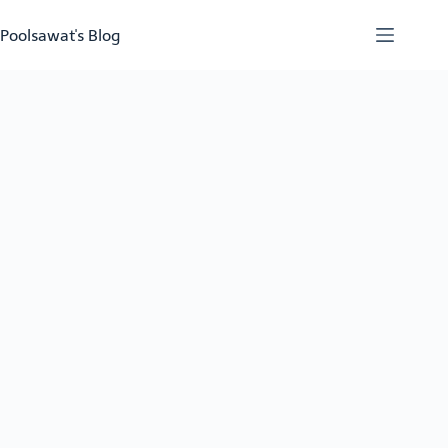
Skip
to
Poolsawat's Blog
content