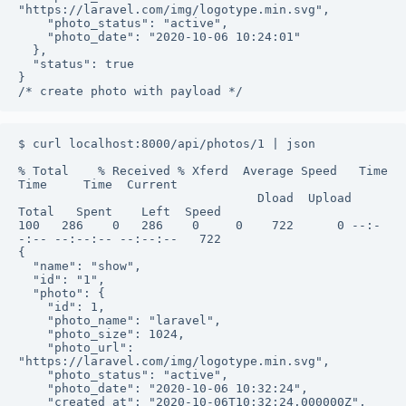
"https://laravel.com/img/logotype.min.svg",

    "photo_status": "active",

    "photo_date": "2020-10-06 10:24:01"

  },

  "status": true

}

/* create photo with payload */
$ curl localhost:8000/api/photos/1 | json

% Total    % Received % Xferd  Average Speed   Time    
Time     Time  Current

                                 Dload  Upload   
Total   Spent    Left  Speed

100   286    0   286    0     0    722      0 --:-
-:-- --:--:-- --:--:--   722

{

  "name": "show",

  "id": "1",

  "photo": {

    "id": 1,

    "photo_name": "laravel",

    "photo_size": 1024,

    "photo_url": 
"https://laravel.com/img/logotype.min.svg",

    "photo_status": "active",

    "photo_date": "2020-10-06 10:32:24",

    "created_at": "2020-10-06T10:32:24.000000Z",
