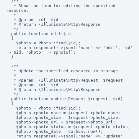
  /**

   * Show the form for editing the specified 
resource.

   *

   * @param  int  $id

   * @return \Illuminate\Http\Response

   */

  public function edit($id)

  {

    $photo = Photo::find($id);

    return response()->json(['name' => 'edit', 'id' 
=> $id, 'photo' => $photo]);

  }

  /**

   * Update the specified resource in storage.

   *

   * @param  \Illuminate\Http\Request  $request

   * @param  int  $id

   * @return \Illuminate\Http\Response

   */

  public function update(Request $request, $id)

  {

    $photo = Photo::find($id);

    $photo->photo_name = $request->photo_name;

    $photo->photo_size = $request->photo_size;

    $photo->photo_url = $request->photo_url;

    $photo->photo_status = $request->photo_status;

    $photo->photo_date = Carbon::now();

    return response()->json(['name' => 'update', 