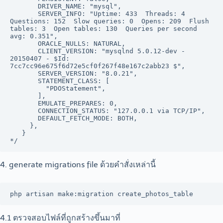
       DRIVER_NAME: "mysql",

       SERVER_INFO: "Uptime: 433  Threads: 4  
Questions: 152  Slow queries: 0  Opens: 209  Flush 
tables: 3  Open tables: 130  Queries per second 
avg: 0.351",

       ORACLE_NULLS: NATURAL,

       CLIENT_VERSION: "mysqlnd 5.0.12-dev - 
20150407 - $Id: 
7cc7cc96e675f6d72e5cf0f267f48e167c2abb23 $",

       SERVER_VERSION: "8.0.21",

       STATEMENT_CLASS: [

         "PDOStatement",

       ],

       EMULATE_PREPARES: 0,

       CONNECTION_STATUS: "127.0.0.1 via TCP/IP",

       DEFAULT_FETCH_MODE: BOTH,

     },

   }

*/
4. generate migrations file ด้วยคำสั่งเหล่านี้
php artisan make:migration create_photos_table
4.1 ตรวจสอบไฟล์ที่ถูกสร้างขึ้นมาที่