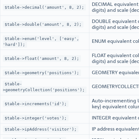
DECIMAL equivalent 
$table->decimal('amount', 8, 2);
digits) and scale (dec
DOUBLE equivalent c
$table->double('amount', 8, 2);
digits) and scale (dec
$table->enum('level', ['easy',
ENUM equivalent co
'hard']);
FLOAT equivalent col
$table->float('amount', 8, 2);
digits) and scale (dec
GEOMETRY equivale
$table->geometry('positions');
$table-
GEOMETRYCOLLECTIO
>geometryCollection('positions');
Auto-incrementing 
$table->increments('id');
key) equivalent col
INTEGER equivalent 
$table->integer('votes');
IP address equivalen
$table->ipAddress('visitor');