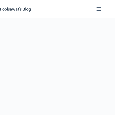
Skip
to
Poolsawat's Blog
content