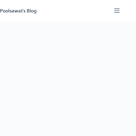
Skip
to
Poolsawat's Blog
content