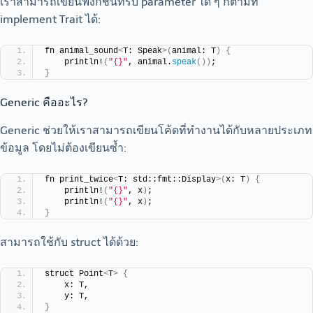
เราสามารถเขียนฟังก์ชันที่รับ parameter ใด ๆ ก็ตามที่
implement Trait ได้:
fn animal_sound
<
T: Speak
>(
animal: T
)
{
    println!
(
"{}"
, animal.
speak
())
;
}
Generic คืออะไร?
Generic ช่วยให้เราสามารถเขียนโค้ดที่ทำงานได้กับหลายประเภท
ข้อมูล โดยไม่ต้องเขียนซ้ำ:
fn print_twice
<
T: std::fmt::Display
>(
x: T
)
{
    println!
(
"{}"
, x
)
;
    println!
(
"{}"
, x
)
;
}
สามารถใช้กับ struct ได้ด้วย:
struct Point
<
T
>
{
    x: T,
    y: T,
}