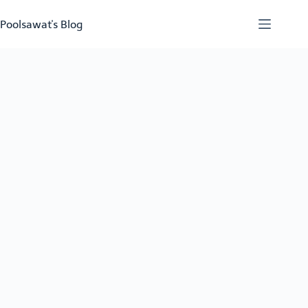
Skip
to
Poolsawat's Blog
content