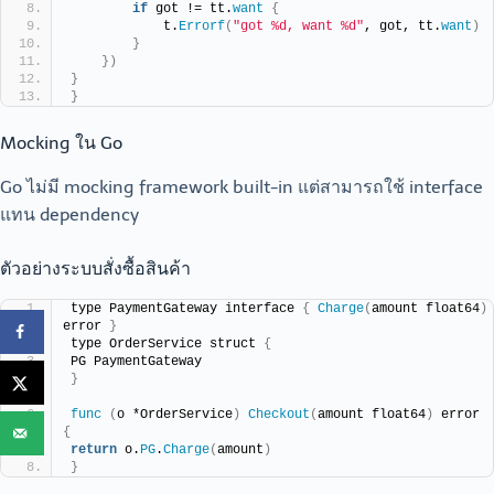
if
 got != tt.
want
{
            t.
Errorf
(
"got %d, want %d"
, got, tt.
want
)
}
})
}
}
Mocking ใน Go
Go ไม่มี mocking framework built-in แต่สามารถใช้ interface
แทน dependency
ตัวอย่างระบบสั่งซื้อสินค้า
type PaymentGateway interface 
{
Charge
(
amount float64
)
error 
}
type OrderService struct 
{
PG PaymentGateway
}
func
(
o *OrderService
)
Checkout
(
amount float64
)
 error 
{
return
 o.
PG
.
Charge
(
amount
)
}