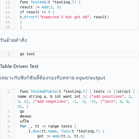
func 
TestAdd
(
t *testing.
T
)
{
result := 
Add
(
2
, 
3
)
if
 result != 
5
{
t.
Errorf
(
"Expected 5 but got %d"
, result
)
}
}
รันด้วยคำสั่ง:
go test
Table Driven Test
เหมาะกับฟังก์ชันที่ต้องรองรับหลาย input/output
func 
TestAddTable
(
t *testing.
T
)
{
 tests := 
[]
struct 
{
name string a, b int want int 
}{
{
"add positives"
, 
2
, 
3
, 
5
}
, 
{
"add negatives"
, 
-1
, 
-2
, 
-3
}
, 
{
"zero"
, 
0
, 
0
, 
0
}
, 
}
go
คัดลอก
แก้ไข
for
 _, tt := range tests 
{
    t.
Run
(
tt.
name
, 
func
(
t *testing.
T
)
{
        got := 
Add
(
tt.
a
, tt.
b
)