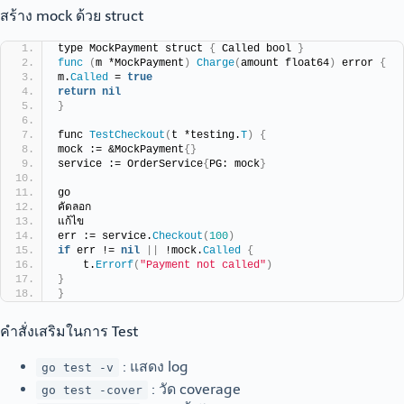
สร้าง mock ด้วย struct
type MockPayment struct 
{
 Called bool 
}
func
(
m *MockPayment
)
Charge
(
amount float64
)
 error 
{
m.
Called
 = 
true
return
nil
}
func 
TestCheckout
(
t *testing.
T
)
{
mock := &MockPayment
{}
service := OrderService
{
PG: mock
}
go
คัดลอก
แก้ไข
err := service.
Checkout
(
100
)
if
 err != 
nil
||
 !mock.
Called
{
    t.
Errorf
(
"Payment not called"
)
}
}
คำสั่งเสริมในการ Test
: แสดง log
go test -v
: วัด coverage
go test -cover