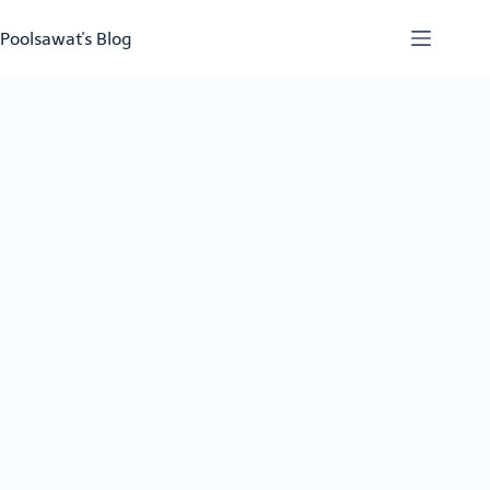
Skip
to
Poolsawat's Blog
content