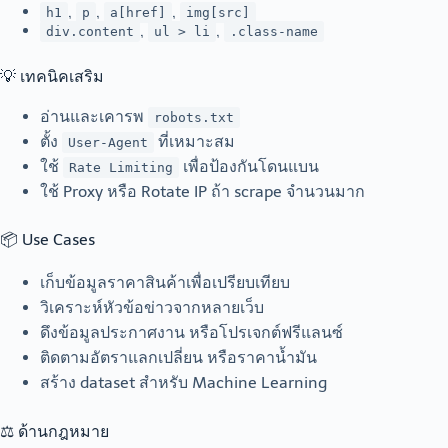
,
,
,
h1
p
a[href]
img[src]
,
,
div.content
ul > li
.class-name
💡 เทคนิคเสริม
อ่านและเคารพ
robots.txt
ตั้ง
ที่เหมาะสม
User-Agent
ใช้
เพื่อป้องกันโดนแบน
Rate Limiting
ใช้ Proxy หรือ Rotate IP ถ้า scrape จำนวนมาก
📦 Use Cases
เก็บข้อมูลราคาสินค้าเพื่อเปรียบเทียบ
วิเคราะห์หัวข้อข่าวจากหลายเว็บ
ดึงข้อมูลประกาศงาน หรือโปรเจกต์ฟรีแลนซ์
ติดตามอัตราแลกเปลี่ยน หรือราคาน้ำมัน
สร้าง dataset สำหรับ Machine Learning
⚖️ ด้านกฎหมาย