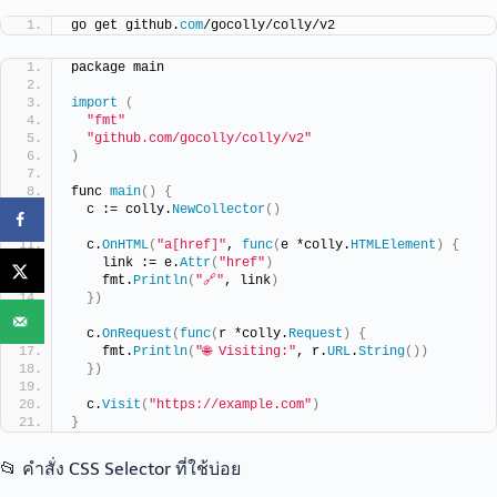
go get github.
com
/gocolly/colly/v2
package main
import
(
"fmt"
"github.com/gocolly/colly/v2"
)
func 
main
()
{
  c := colly.
NewCollector
()
  c.
OnHTML
(
"a[href]"
, 
func
(
e *colly.
HTMLElement
)
{
    link := e.
Attr
(
"href"
)
    fmt.
Println
(
"🔗"
, link
)
})
  c.
OnRequest
(
func
(
r *colly.
Request
)
{
    fmt.
Println
(
"🌐 Visiting:"
, r.
URL
.
String
())
})
  c.
Visit
(
"https://example.com"
)
}
📂 คำสั่ง CSS Selector ที่ใช้บ่อย