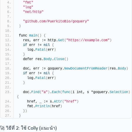
"fmt"
"log"
"net/http"
"github.com/PuerkitoBio/goquery"
)
func 
main
()
{
  res, err := http.
Get
(
"https://example.com"
)
if
 err != 
nil
{
    log.
Fatal
(
err
)
}
  defer res.
Body
.
Close
()
  doc, err := goquery.
NewDocumentFromReader
(
res.
Body
)
if
 err != 
nil
{
    log.
Fatal
(
err
)
}
  doc.
Find
(
"a"
)
.
Each
(
func
(
i int, s *goquery.
Selection
)
{
    href, _ := s.
Attr
(
"href"
)
    fmt.
Println
(
href
)
})
}
🚀 วิธีที่ 2: ใช้ Colly (แนะนำ)