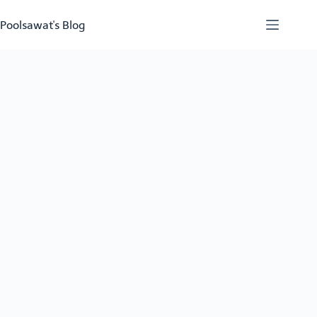
Skip
to
Poolsawat's Blog
content