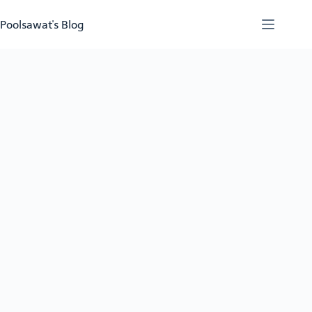
Skip
to
Poolsawat's Blog
content