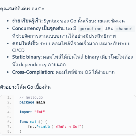
คุณสมบัติเด่นของ Go
ง่าย เรียนรู้เร็ว:
Syntax ของ Go นั้นเรียบง่ายและชัดเจน
Concurrency เป็นจุดเด่น:
Go มี
และ
goroutine
channel
ที่ช่วยจัดการงานแบบขนานได้อย่างมีประสิทธิภาพ
คอมไพล์เร็ว:
ระบบคอมไพล์ที่รวดเร็วมาก เหมาะกับระบบ
CI/CD
Static binary:
คอมไพล์ได้เป็นไฟล์ binary เดียวโดยไม่ต้อง
พึ่ง dependency ภายนอก
Cross-Compilation:
คอมไพล์ข้าม OS ได้ง่ายมาก
ตัวอย่างโค้ด Go เบื้องต้น
// hello.go
package
 main
import
"fmt"
func
main
()
{
    fmt.
Println
(
"สวัสดีจาก Go!"
)
}