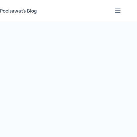
Skip
to
Poolsawat's Blog
content