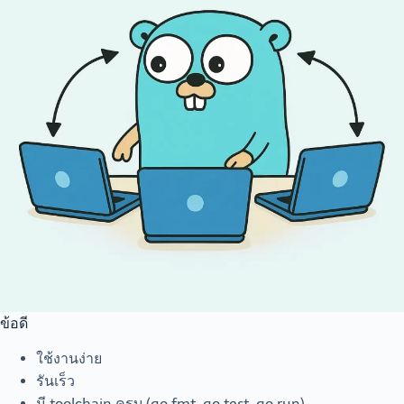
ข้อดี
ใช้งานง่าย
รันเร็ว
มี toolchain ครบ (go fmt, go test, go run)