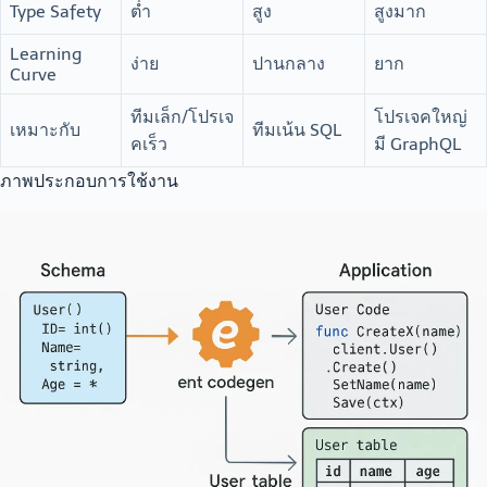
Type Safety
ต่ำ
สูง
สูงมาก
Learning
ง่าย
ปานกลาง
ยาก
Curve
ทีมเล็ก/โปรเจ
โปรเจคใหญ่
เหมาะกับ
ทีมเน้น SQL
คเร็ว
มี GraphQL
ภาพประกอบการใช้งาน