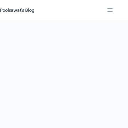
Skip
to
Poolsawat's Blog
content