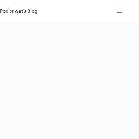
Skip
to
Poolsawat's Blog
content