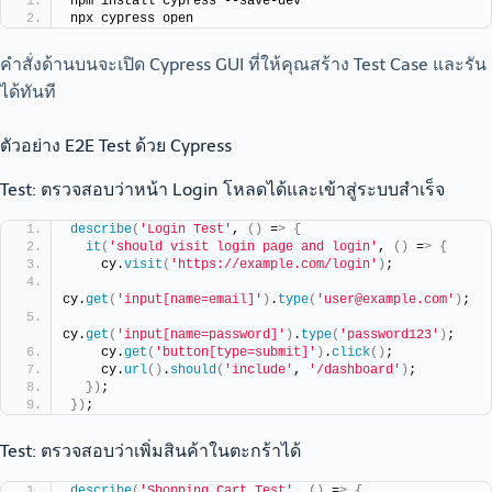
npm install cypress --save-dev
npx cypress open
คำสั่งด้านบนจะเปิด Cypress GUI ที่ให้คุณสร้าง Test Case และรัน
ได้ทันที
ตัวอย่าง E2E Test ด้วย Cypress
Test: ตรวจสอบว่าหน้า Login โหลดได้และเข้าสู่ระบบสำเร็จ
describe
(
'Login Test'
, 
()
 =
>
{
it
(
'should visit login page and login'
, 
()
 =
>
{
    cy.
visit
(
'https://example.com/login'
)
;
cy.
get
(
'input[name=email]'
)
.
type
(
'user@example.com'
)
;
cy.
get
(
'input[name=password]'
)
.
type
(
'password123'
)
;
    cy.
get
(
'button[type=submit]'
)
.
click
()
;
    cy.
url
()
.
should
(
'include'
, 
'/dashboard'
)
;
})
;
})
;
Test: ตรวจสอบว่าเพิ่มสินค้าในตะกร้าได้
describe
(
'Shopping Cart Test'
, 
()
 =
>
{