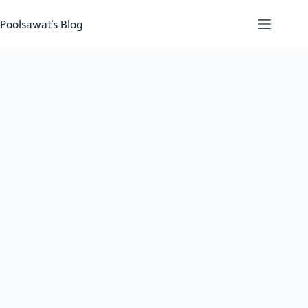
Skip
to
Poolsawat's Blog
content