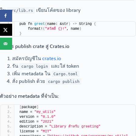
ใน
เขียนโค้ดของ library
src/lib.rs
pub fn 
greet
(
name: &str
)
 -
>
 String 
{
    format!
(
"สวัสดี {}!"
, name
)
}
6. การ publish crate สู่ Crates.io
สมัครบัญชีใน
crates.io
รัน
และใส่ token
cargo login
เพิ่ม metadata ใน
Cargo.toml
สั่ง publish ด้วย
cargo publish
ตัวอย่าง metadata ที่จำเป็น:
[
package
]
name = 
"my_utils"
version = 
"0.1.0"
edition = 
"2021"
description = 
"Library สำหรับ greeting"
license = 
"MIT"