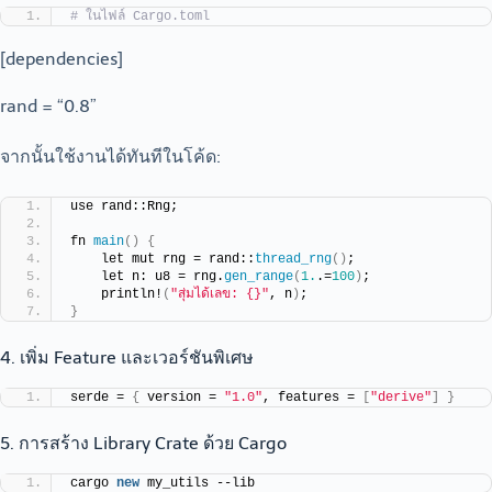
# ในไฟล์ Cargo.toml
[dependencies]
rand = “0.8”
จากนั้นใช้งานได้ทันทีในโค้ด:
use rand::Rng;
fn 
main
()
{
    let mut rng = rand::
thread_rng
()
;
    let n: u8 = rng.
gen_range
(
1.
.=
100
)
;
    println!
(
"สุ่มได้เลข: {}"
, n
)
;
}
4. เพิ่ม Feature และเวอร์ชันพิเศษ
serde = 
{
 version = 
"1.0"
, features = 
[
"derive"
]
}
5. การสร้าง Library Crate ด้วย Cargo
cargo 
new
 my_utils --lib