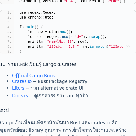
chrono = 
{
 version = 
"0.4"
, features = 
[
"serde"
]
}
use regex::Regex;
use chrono::Utc;
fn 
main
()
{
    let now = Utc::
now
()
;
    let re = Regex::
new
(
r
"\d+"
)
.
unwrap
()
;
    println!
(
"ตอนนี้คือ: {}"
, now
)
;
    println!
(
"123abc = {:?}"
, re.
is_match
(
"123abc"
))
;
}
10. รวมแหล่งเรียนรู้ Cargo & Crates
Official Cargo Book
Crates.io
— Rust Package Registry
Lib.rs
— รวม alternative crate UI
Docs.rs
— ดูเอกสารของ crate ทุกตัว
สรุป
Cargo เป็นเพื่อนแท้ของนักพัฒนา Rust และ crates.io คือ
ขุมทรัพย์ของ library คุณภาพ การเข้าใจการใช้งานและสร้าง