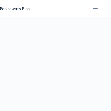
Skip
to
Poolsawat's Blog
content