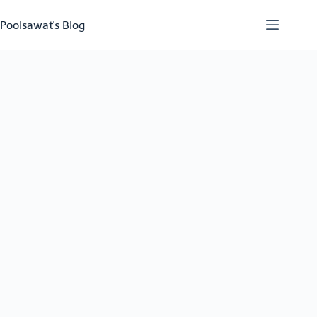
Skip
to
Poolsawat's Blog
content