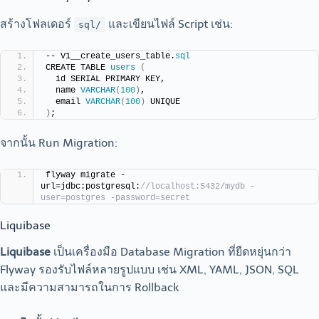
สร้างโฟลเดอร์
และเขียนไฟล์ Script เช่น:
sql/
-- V1__create_users_table.
sql
CREATE TABLE 
users
(
  id SERIAL PRIMARY KEY,
  name 
VARCHAR
(
100
)
,
  email 
VARCHAR
(
100
)
 UNIQUE
)
;
จากนั้น Run Migration:
flyway migrate -
url=jdbc:postgresql:
//localhost:5432/mydb -
user=postgres -password=secret
Liquibase
Liquibase
เป็นเครื่องมือ Database Migration ที่ยืดหยุ่นกว่า
Flyway รองรับไฟล์หลายรูปแบบ เช่น XML, YAML, JSON, SQL
และมีความสามารถในการ Rollback