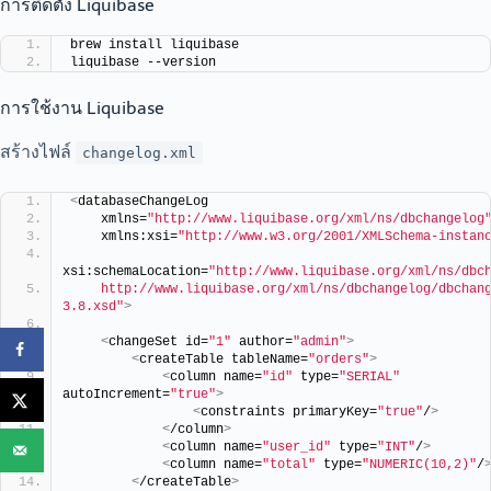
การติดตั้ง Liquibase
brew install liquibase
liquibase --version
การใช้งาน Liquibase
สร้างไฟล์
changelog.xml
<
databaseChangeLog
    xmlns=
"http://www.liquibase.org/xml/ns/dbchangelog
    xmlns:xsi=
"http://www.w3.org/2001/XMLSchema-instan
xsi:schemaLocation=
"http://www.liquibase.org/xml/ns/dbc
    http://www.liquibase.org/xml/ns/dbchangelog/dbchan
3.8.xsd"
>
<
changeSet id=
"1"
 author=
"admin"
>
<
createTable tableName=
"orders"
>
<
column name=
"id"
 type=
"SERIAL"
autoIncrement=
"true"
>
<
constraints primaryKey=
"true"
/
>
<
/column
>
<
column name=
"user_id"
 type=
"INT"
/
>
<
column name=
"total"
 type=
"NUMERIC(10,2)"
/
<
/createTable
>