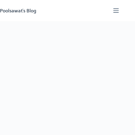
Skip
to
Poolsawat's Blog
content