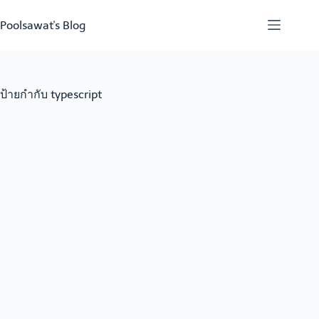
Skip
to
Poolsawat's Blog
content
ป้ายกำกับ
typescript