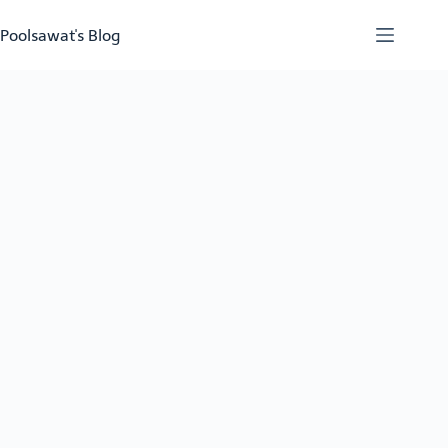
Skip
to
Poolsawat's Blog
content