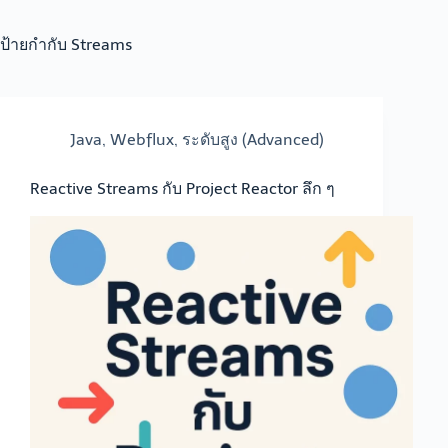
ป้ายกำกับ
Streams
Java
,
Webflux
,
ระดับสูง (Advanced)
Reactive Streams กับ Project Reactor ลึก ๆ