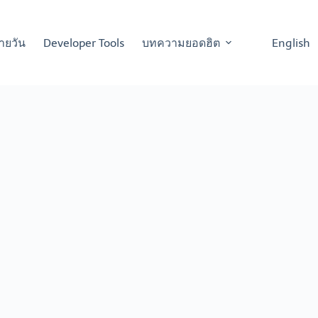
ายวัน
Developer Tools
บทความยอดฮิต
English