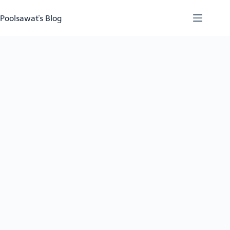
Skip
to
Poolsawat's Blog
content