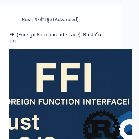
Rust
,
ระดับสูง (Advanced)
FFI (Foreign Function Interface): Rust กับ
C/C++