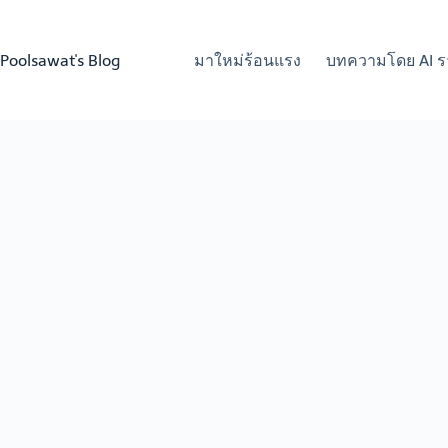
Skip
to
content
Poolsawat's Blog
มาใหม่ร้อนแรง
บทความโดย AI ร