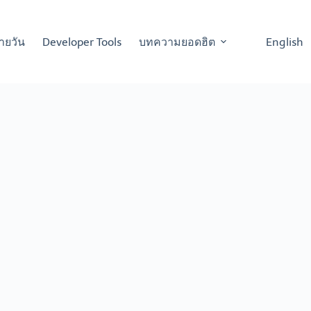
ายวัน
Developer Tools
บทความยอดฮิต
English