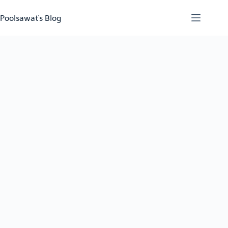
Skip
to
Poolsawat's Blog
content