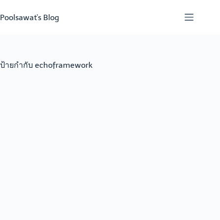
Skip
to
Poolsawat's Blog
content
ป้ายกำกับ
echoframework