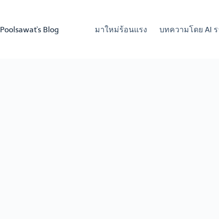
Skip
to
content
Poolsawat's Blog
มาใหม่ร้อนแรง
บทความโดย AI ร