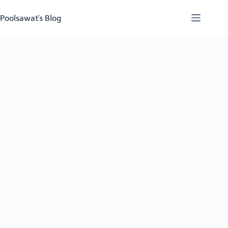
Skip
to
Poolsawat's Blog
content