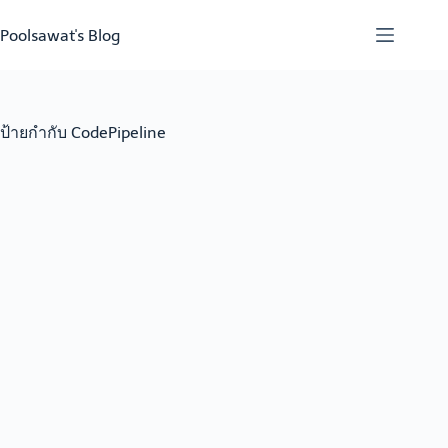
Skip
to
Poolsawat's Blog
content
ป้ายกำกับ
CodePipeline