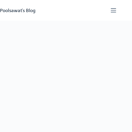
Skip
to
Poolsawat's Blog
content