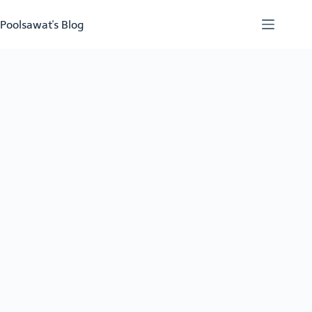
Skip
to
Poolsawat's Blog
content