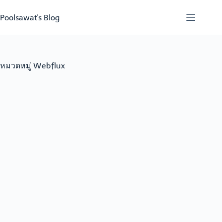
Skip
to
Poolsawat's Blog
content
หมวดหมู่
Webflux