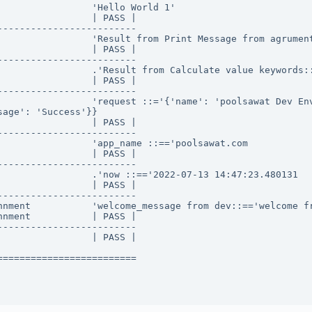
                'Hello World 1'

                | PASS |

------------------------

                 'Result from Print Message from agrument
                | PASS |

------------------------

                 .'Result from Calculate value keywords::
                | PASS |

------------------------

                 'request ::='{'name': 'poolsawat Dev Env
age': 'Success'}}

                | PASS |

------------------------

                'app_name ::=='poolsawat.com

                | PASS |

------------------------

                .'now ::=='2022-07-13 14:47:23.480131

                | PASS |

------------------------

nnment           'welcome_message from dev::=='welcome fr
nment           | PASS |

------------------------

                | PASS |

========================
