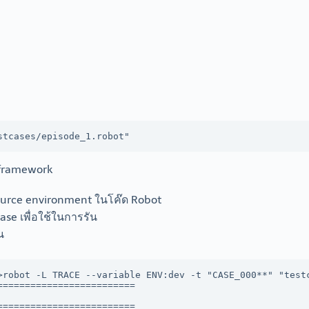
stcases/episode_1.robot"
otframework
esource environment ในโค๊ด Robot
tcase เพื่อใช้ในการรัน
น
>robot -L TRACE --variable ENV:dev -t "CASE_000**" "testc
========================

                        

========================
