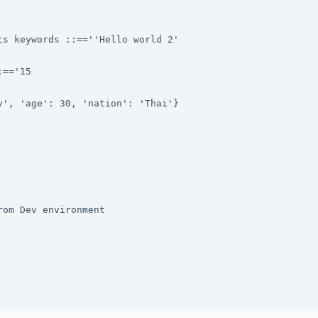
s keywords ::==''Hello world 2'

=='15

', 'age': 30, 'nation': 'Thai'}

om Dev environment
