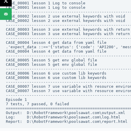
CASE_00001 lesson 1 Log to console                    
CASE_00001 lesson 1 Log to console                    
------------------------------------------------------
CASE_00002 lesson 2 use external keywords with void  
CASE_00002 lesson 2 use external keywords with void   
------------------------------------------------------
CASE_00003 lesson 3 use external keywords with return
CASE_00003 lesson 3 use external keywords with return 
------------------------------------------------------
CASE_00004 lesson 4 get data from yaml file          
.'expect_data ::=='{'status': {'code': 'API200', 'mess
CASE_00004 lesson 4 get data from yaml file           
------------------------------------------------------
CASE_00005 lesson 5 get env global file               
CASE_00005 lesson 5 get env global file               
------------------------------------------------------
CASE_00006 lesson 6 use custom lib keywords           
CASE_00006 lesson 6 use custom lib keywords           
------------------------------------------------------
CASE_00007 lesson 7 use variable with resource enviro
CASE_00007 lesson 7 use variable with resource environ
------------------------------------------------------
Episode 1                                             
7 tests, 7 passed, 0 failed

======================================================
Output:  D:\RobotFramework\poolsawat.com\output.xml

Log:     D:\RobotFramework\poolsawat.com\log.html
