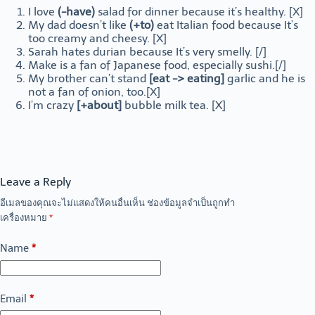
I love
(-have)
salad for dinner because it’s healthy. [X]
My dad doesn’t like
(+to)
eat Italian food because It’s
too creamy and cheesy. [X]
Sarah hates durian because It’s very smelly. [/]
Make is a fan of Japanese food, especially sushi.[/]
My brother can’t stand
[eat -> eating]
garlic and he is
not a fan of onion, too.[X]
I’m crazy
[+about]
bubble milk tea. [X]
Leave a Reply
อีเมลของคุณจะไม่แสดงให้คนอื่นเห็น
ช่องข้อมูลจำเป็นถูกทำ
เครื่องหมาย
*
Name
*
Email
*