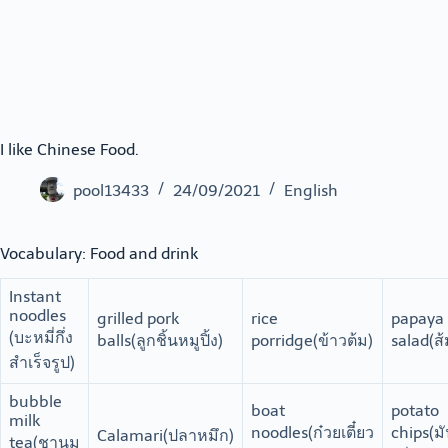
I like Chinese Food.
pool13433
24/09/2021
English
Vocabulary: Food and drink
Instant
noodles
grilled pork
rice
papaya
(บะหมี่กึ่ง
balls(ลูกชิ้นหมูปิ้ง)
porridge(ข้าวต้ม)
salad(ส
สำเร็จรูป)
bubble
boat
potato
milk
noodles(ก๋วยเตี๋ยว
chips(ม
Calamari(ปลาหมึก)
tea(ชานม