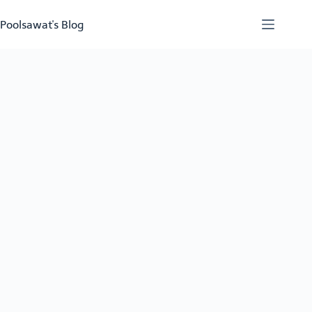
Skip
to
Poolsawat's Blog
content