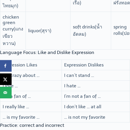
เรือ)
ฝรั่งทอด
ไทยมุก)
chicken
green
soft drinks(น้ำ
spring
curry(แกง
liquor(สุรา)
rolls(ปอเ
อัดลม)
เขียว
หวาน)
Language Focus: Like and Dislike Expression
Expression Likes
Expression Dislikes
I’m crazy about …
I can’t stand …
I love …
I hate …
I’m a fan of …
I’m not a fan of …
I really like …
I don’t like … at all
… is my favorite …
… is not my favorite
Practice: correct and incorrect