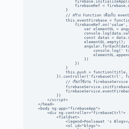
                    firebase.initializeApp(c
                    firebaseRef = firebase.d
                }

                // สร้าง Function เพื่อเก็บ even
                this.eventFirebase = functio
                    firebaseRef.on('value', 
                        var elementOL = ang
                        console.log(data.val
                        const datas = data.v
                        elementOL.empty();

                        angular.forEach(data
                            console.log(' t
                            elementOL.appen
                        })

                    })

                }

                this.push = function(title, 
            }).controller('firebaseCtrl', fu
                // เรียกใช้งาน firebaseService ที่เ
                firebaseService.initFirebase
                firebaseService.eventFirebas
            })

        </script>

    </head>

    <body ng-app="firebaseApp">

        <div ng-controller="firebaseCtrl">

            <fieldset>

                <legend>Poolsawat 's Blogs</
                <ol id="blogs">
