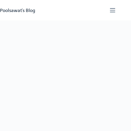
Skip
to
Poolsawat's Blog
content